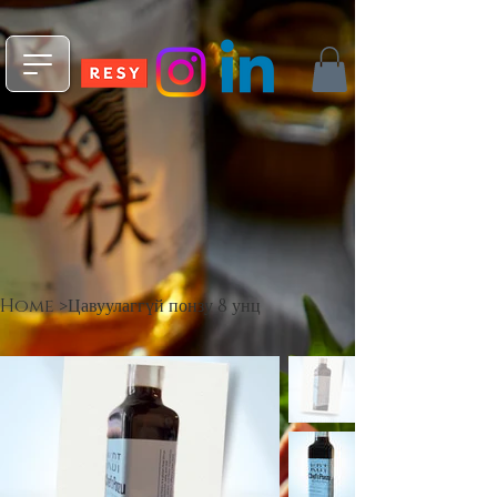
npm install -g @fleekxyz/cli
Home
>
Цавуулаггүй понзу 8 унц